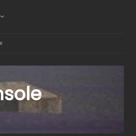
R
nsole