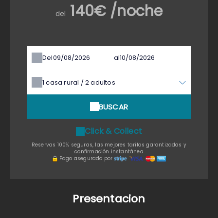
140€ /noche
del
Del
al
1
casa rural /
2
adultos
BUSCAR
Click & Collect
Reservas 100% seguras, las mejores tarifas garantizadas y
confirmación instantánea
Pago asegurado por
Presentacion