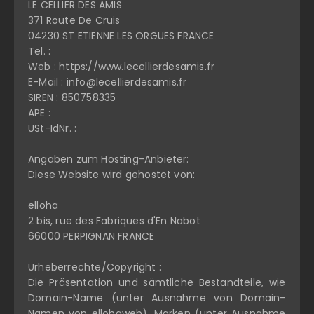
LE CELLIER DES AMIS
371 Route De Cruis
04230 ST ETIENNE LES ORGUES FRANCE
Tel. :
Web : https://www.lecellierdesamis.fr
E-Mail : info@lecellierdesamis.fr
SIREN : 850758335
APE :
USt-IdNr. :
Angaben zum Hosting-Anbieter:
Diese Website wird gehostet von:
elloha
2 bis, rue des Fabriques d'En Nabot
66000 PERPIGNAN FRANCE
Urheberrechte/Copyright :
Die Präsentation und sämtliche Bestandteile, wie
Domain-Name (unter Ausnahme von Domain-
Namen von ellohaweb), Marken (unter Ausnahme